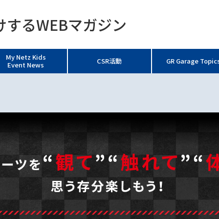
するWEBマガジン
My Netz Kids
CSR活動
GR Garage Topic
Event News