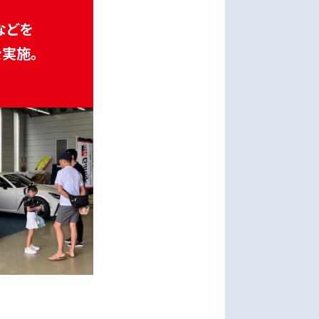
などを
実施。