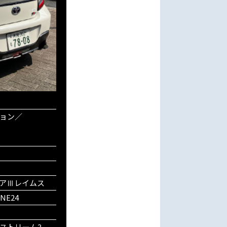
ョン／
アⅢレイムス
 NE24
ストリーム3