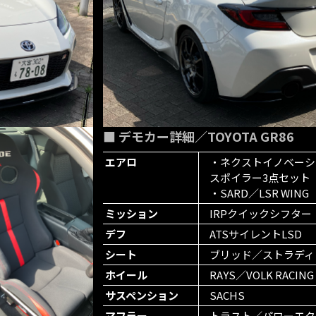
■ デモカー詳細／TOYOTA GR86
エアロ
・ネクストイノベーシ
スポイラー3点セット
・SARD／LSR WING
ミッション
IRPクイックシフター
デフ
ATSサイレントLSD
シート
ブリッド／ストラディ
ホイール
RAYS／VOLK RACING
サスペンション
SACHS
マフラー
トラスト／パワーエク