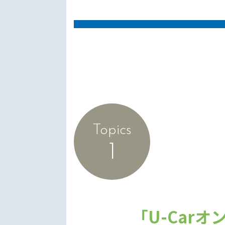
Topics
1
「U-Carオ