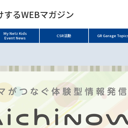
するWEBマガジン
My Netz Kids
CSR活動
GR Garage Topic
Event News